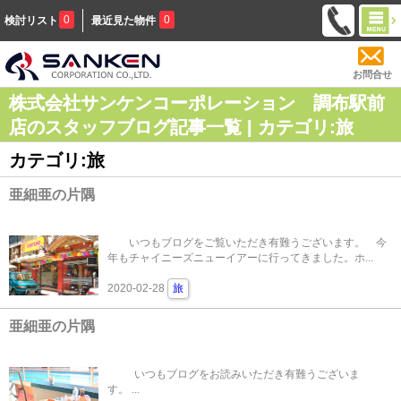
0
0
検討リスト
最近見た物件
お問合せ
株式会社サンケンコーポレーション 調布駅前
店のスタッフブログ記事一覧 | カテゴリ:旅
カテゴリ:旅
亜細亜の片隅
いつもブログをご覧いただき有難うございます。 今
年もチャイニーズニューイアーに行ってきました。ホ...
2020-02-28
旅
亜細亜の片隅
いつもブログをお読みいただき有難うございま
す。 ...