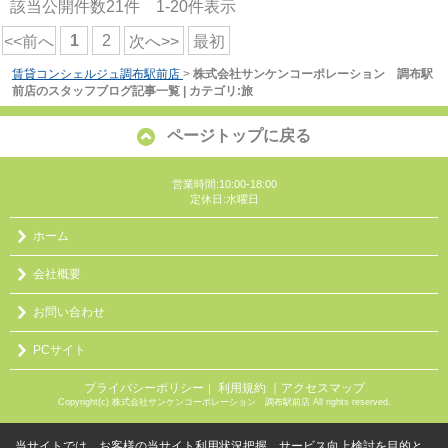
該当公開件数
21
件
1-20
件表示
1
2
<<前へ
次へ>>
最初
賃貸コンシェルジュ調布駅前店
>
株式会社サンケンコーポレーション 調布駅
前店のスタッフブログ記事一覧 | カテゴリ:旅
ページトップに戻る
営業時間:10:00-18:00
定休日:水曜日
ホーム
会社概要
お問い合わせ
PCサイト
プライバシーポリシー
利用規約
｜アクセスマップ
｜
Copyright(c) 株式会社サンケンコーポレーション 調布駅前店 All rights reserved.
当サイトでは、お客様の当サイト利用状況把握、サービス向上検討を目的と