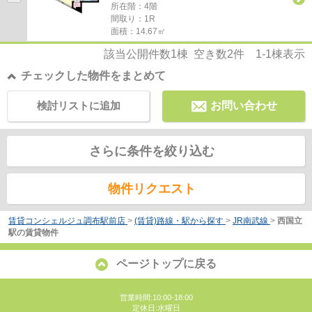
所在階：4階
間取り：1R
面積：14.67㎡
該当公開件数
1
棟 空き数
2
件
1-1
棟表示
チェックした物件をまとめて
検討リストに追加
お問い合わせ
さらに条件を絞り込む
物件リクエスト
賃貸コンシェルジュ調布駅前店
>
(賃貸)路線・駅から探す
>
JR南武線
>
西国立
駅の賃貸物件
ページトップに戻る
営業時間:10:00-18:00
定休日:水曜日