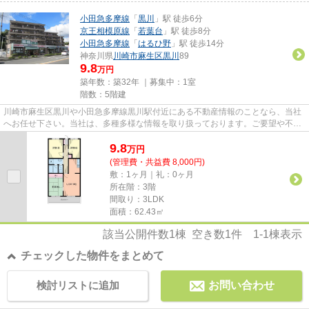
小田急多摩線
「
黒川
」駅 徒歩6分
京王相模原線
「
若葉台
」駅 徒歩8分
小田急多摩線
「
はるひ野
」駅 徒歩14分
神奈川県
川崎市麻生区
黒川
89
9.8
万円
築年数：築32年 ｜募集中：
1室
階数：5階建
川崎市麻生区黒川や小田急多摩線黒川駅付近にある不動産情報のことなら、当社
へお任せ下さい。当社は、多種多様な情報を取り扱っております。ご要望や不明
な点などございましたら、ご...
9.8
万
円
(管理費・共益費 8,000円)
敷：1ヶ月｜礼：0ヶ月
所在階：3階
間取り：3LDK
面積：62.43㎡
該当公開件数
1
棟 空き数
1
件
1-1
棟表示
チェックした物件をまとめて
検討リストに追加
お問い合わせ