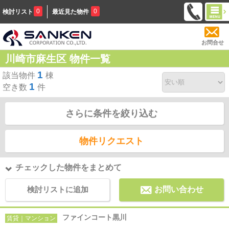
0
0
検討リスト
最近見た物件
お問合せ
川崎市麻生区 物件一覧
1
該当物件
棟
1
空き数
件
さらに条件を絞り込む
物件リクエスト
チェックした物件をまとめて
検討リストに追加
お問い合わせ
ファインコート黒川
賃貸｜マンション