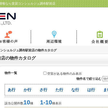
情報なら賃貸コンシェルジュ調布駅前店
コンシェルジュ調布駅前店の物件カタログ
前店の物件カタログ
物件一覧
空室がある物件のみ表示
物件名で絞り込む
あ行
か行
さ行
た行
な行
は行
ま
10
1-10
該当公開件数
棟
棟表示