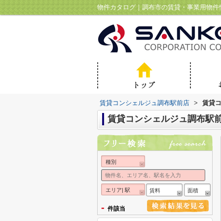
物件カタログ｜調布市の賃貸・事業用物件
賃貸コンシェルジュ調布駅前店
>
賃貸
賃貸コンシェルジュ調布駅
種別
エリア| 駅
賃料
面積
-
件該当