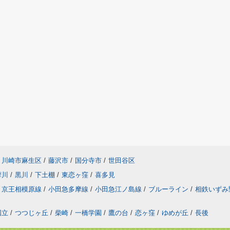
川崎市麻生区
/
藤沢市
/
国分寺市
/
世田谷区
摩川
/
黒川
/
下土棚
/
東恋ヶ窪
/
喜多見
京王相模原線
/
小田急多摩線
/
小田急江ノ島線
/
ブルーライン
/
相鉄いずみ
国立
/
つつじヶ丘
/
柴崎
/
一橋学園
/
鷹の台
/
恋ヶ窪
/
ゆめが丘
/
長後