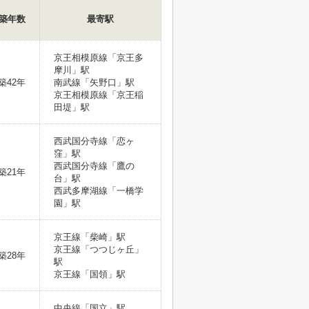
築年数
最寄駅
京王相模原線「京王多
摩川」駅
築42年
南武線「矢野口」駅
京王相模原線「京王稲
田堤」駅
西武国分寺線「恋ヶ
窪」駅
西武国分寺線「鷹の
築21年
台」駅
西武多摩湖線「一橋学
園」駅
京王線「柴崎」駅
京王線「つつじヶ丘」
築28年
駅
京王線「国領」駅
中央線「国立」駅