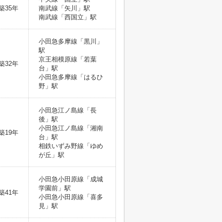
築35年
南武線「矢川」駅
南武線「西国立」駅
小田急多摩線「黒川」
駅
京王相模原線「若葉
築32年
台」駅
小田急多摩線「はるひ
野」駅
小田急江ノ島線「長
後」駅
小田急江ノ島線「湘南
築19年
台」駅
相鉄いずみ野線「ゆめ
が丘」駅
小田急小田原線「成城
学園前」駅
築41年
小田急小田原線「喜多
見」駅