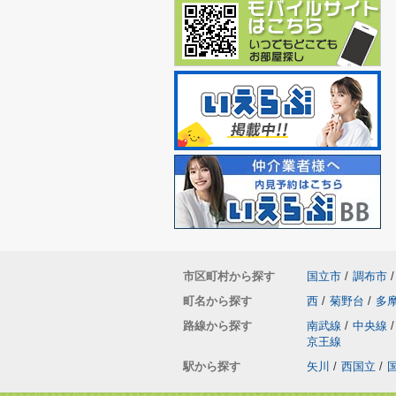
市区町村から探す
国立市
/
調布市
/
町名から探す
西
/
菊野台
/
多
路線から探す
南武線
/
中央線
/
京王線
駅から探す
矢川
/
西国立
/