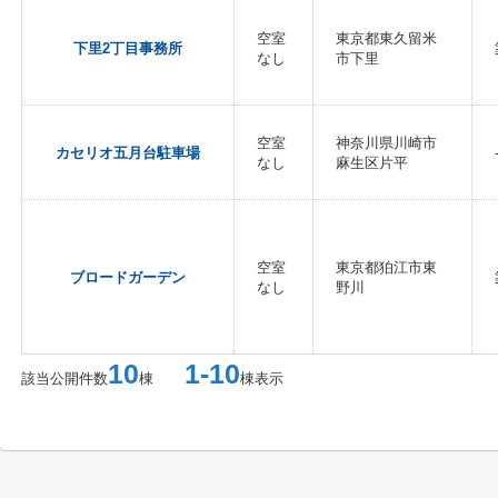
空室
東京都東久留米
下里2丁目事務所
なし
市下里
空室
神奈川県川崎市
カセリオ五月台駐車場
なし
麻生区片平
空室
東京都狛江市東
ブロードガーデン
なし
野川
10
1-10
該当公開件数
棟
棟表示