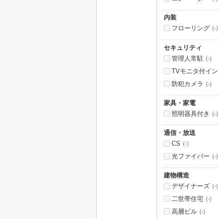
内装
フローリング
(-)
セキュリティ
管理人常駐
(-)
TVモニタ付イ
防犯カメラ
(-)
家具・家電
照明器具付き
(-)
通信・放送
CS
(-)
光ファイバー
(-)
建物構造
デザイナーズ
(-)
二世帯住宅
(-)
高層ビル
(-)