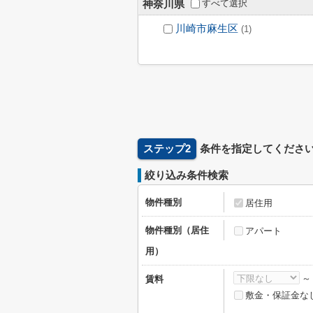
すべて選択
神奈川県
川崎市麻生区
(1)
ステップ2
条件を指定してくださ
絞り込み条件検索
物件種別
居住用
物件種別（居住
アパート
用）
賃料
敷金・保証金な