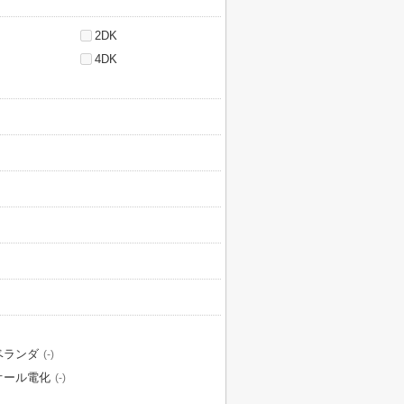
2DK
4DK
ベランダ
(-)
オール電化
(-)