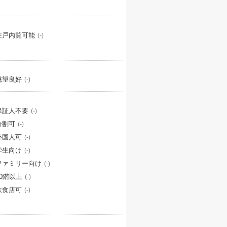
住戸内覧可能
(-)
眺望良好
(-)
保証人不要
(-)
分割可
(-)
外国人可
(-)
学生向け
(-)
ファミリー向け
(-)
10階以上
(-)
飲食店可
(-)