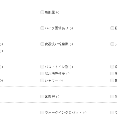
角部屋
(-)
バイク置場あり
(-)
食器洗い乾燥機
(-)
(-)
(-)
バス・トイレ別
(-)
(-)
温水洗浄便座
(-)
シャワー
(-)
(-)
床暖房
(-)
ウォークインクロゼット
(-)