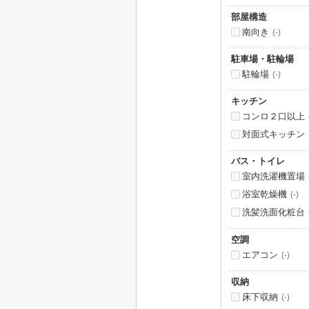
部屋構造
南向き
(-)
駐車場・駐輪場
駐輪場
(-)
キッチン
コンロ２口以上
対面式キッチン
バス・トイレ
室内洗濯機置場
浴室乾燥機
(-)
洗髪洗面化粧台
空調
エアコン
(-)
収納
床下収納
(-)