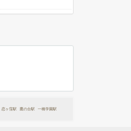
恋ヶ窪駅
鷹の台駅
一橋学園駅