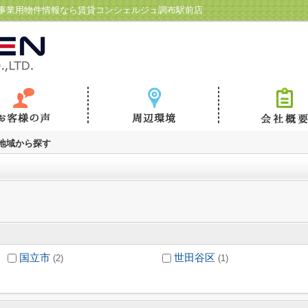
事業用物件情報なら賃貸コンシェルジュ調布駅前店
)地域から探す
国立市
世田谷区
(2)
(1)