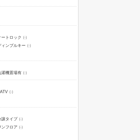
オートロック
(-)
ディンプルキー
(-)
洗濯機置場有
(-)
ATV
(-)
分譲タイプ
(-)
ワンフロア
(-)