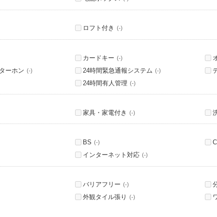
ロフト付き
(-)
カードキー
(-)
ンターホン
24時間緊急通報システム
(-)
(-)
24時間有人管理
(-)
家具・家電付き
(-)
BS
C
(-)
インターネット対応
(-)
バリアフリー
(-)
外観タイル張り
(-)