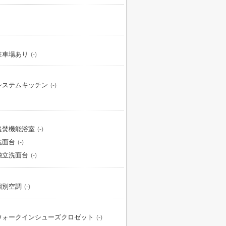
駐車場あり
(-)
システムキッチン
(-)
追焚機能浴室
(-)
洗面台
(-)
独立洗面台
(-)
個別空調
(-)
ウォークインシューズクロゼット
(-)