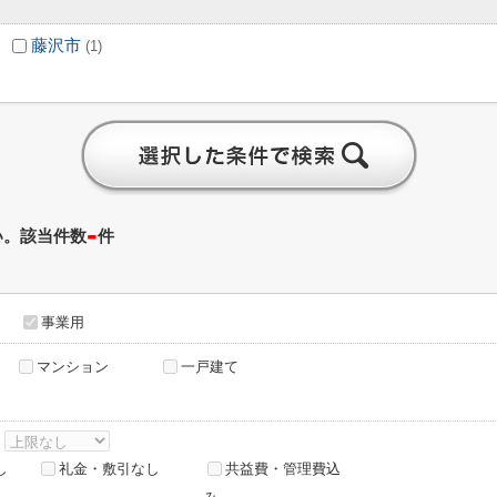
藤沢市
(1)
-
い。該当件数
件
事業用
マンション
一戸建て
～
し
礼金・敷引なし
共益費・管理費込