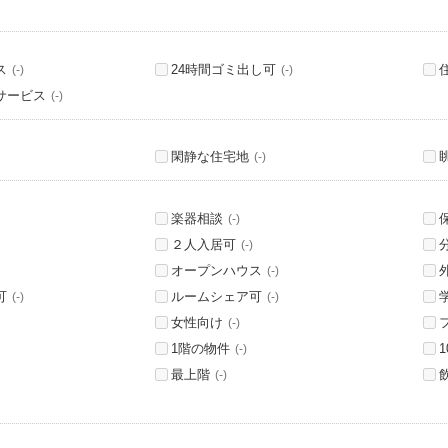
ス
24時間ゴミ出し可
(-)
(-)
サービス
(-)
閑静な住宅地
(-)
楽器相談
(-)
２人入居可
(-)
オープンハウス
(-)
可
ルームシェア可
(-)
(-)
女性向け
(-)
1階の物件
(-)
最上階
(-)