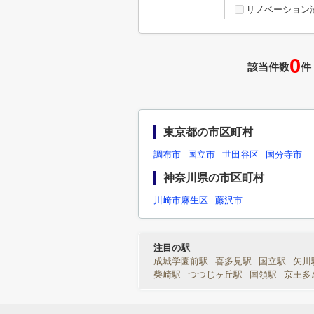
リノベーション
0
該当件数
件
東京都の市区町村
調布市
国立市
世田谷区
国分寺市
神奈川県の市区町村
川崎市麻生区
藤沢市
注目の駅
成城学園前駅
喜多見駅
国立駅
矢川
柴崎駅
つつじヶ丘駅
国領駅
京王多