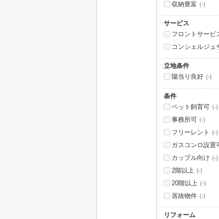
収納豊富
(-)
サービス
フロントサービ
コンシェルジュ
立地条件
陽当り良好
(-)
条件
ペット飼育可
(-)
事務所可
(-)
フリーレント
(-)
ガスコンロ設置
カップル向け
(-)
2階以上
(-)
20階以上
(-)
居抜物件
(-)
リフォーム