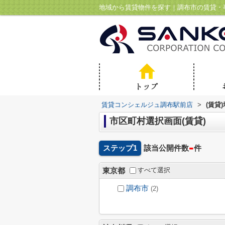
地域から賃貸物件を探す｜調布市の賃貸・
賃貸コンシェルジュ調布駅前店
>
(賃貸
市区町村選択画面(賃貸)
-
ステップ1
該当公開件数
件
すべて選択
東京都
調布市
(2)