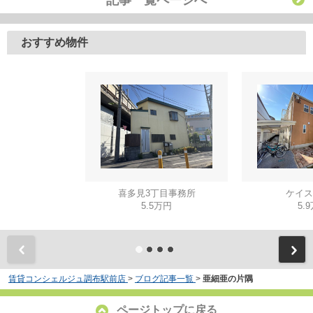
記事一覧ページへ
おすすめ物件
喜多見3丁目事務所
ケイス
5.5万円
5.
賃貸コンシェルジュ調布駅前店
>
ブログ記事一覧
>
亜細亜の片隅
ページトップに戻る