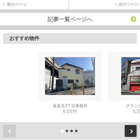
＜ 前のページ
＞次のページ
記事一覧ページへ
おすすめ物件
喜多見3丁目事務所
グラン
5.5万円
5.