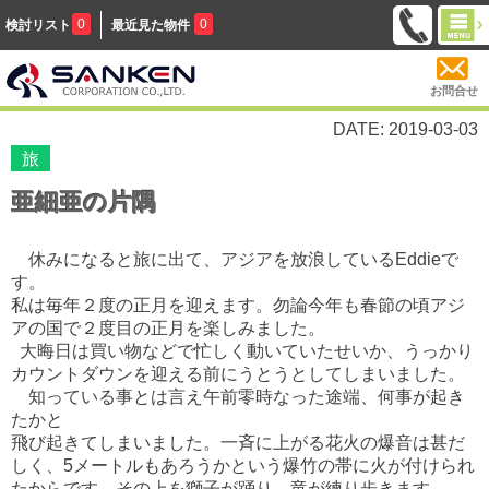
0
0
検討リスト
最近見た物件
お問合せ
DATE: 2019-03-03
旅
亜細亜の片隅
休みになると旅に出て、アジアを放浪しているEddieで
す。
私は毎年２度の正月を迎えます。勿論今年も春節の頃
アジ
アの国で２度目の正月を楽しみました。
大晦日は買い物などで
忙しく動いていたせいか、
うっかり
カウントダウンを迎える前に
うとうとしてしまいました。
知っている事とは言え午前零時なった途端、
何事が起き
たかと
飛び起きてしまいました。
一斉に上がる花火の爆音は甚だ
しく、5メートルもあろうかという
爆竹の帯に火が付けられ
たからです。
その上を獅子が踊り，竜が練り歩きます。