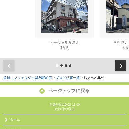
オーヴァル多摩川
喜多見3
9万円
5.
賃貸コンシェルジュ調布駅前店
>
ブログ記事一覧
>
ちょっと幸せ
ページトップに戻る
営業時間:10:00-18:00
定休日:水曜日
ホーム