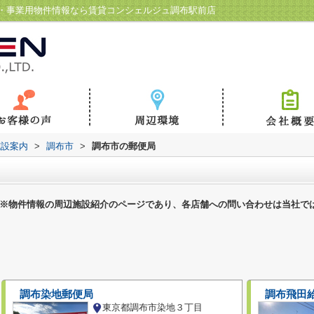
・事業用物件情報なら賃貸コンシェルジュ調布駅前店
施設案内
>
調布市
>
調布市の郵便局
※物件情報の周辺施設紹介のページであり、各店舗への問い合わせは当社で
調布染地郵便局
調布飛田
東京都調布市染地３丁目