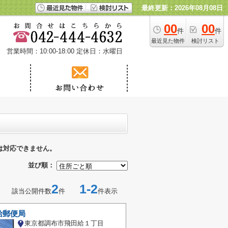
最終更新：2026年08月08日
00
00
件
件
最近見た物件
検討リスト
営業時間：10:00-18:00
定休日：水曜日
は対応できません。
並び順：
2
1-2
該当公開件数
件
件表示
給郵便局
東京都調布市飛田給１丁目