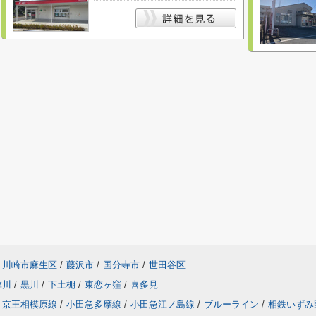
川崎市麻生区
/
藤沢市
/
国分寺市
/
世田谷区
摩川
/
黒川
/
下土棚
/
東恋ヶ窪
/
喜多見
京王相模原線
/
小田急多摩線
/
小田急江ノ島線
/
ブルーライン
/
相鉄いずみ