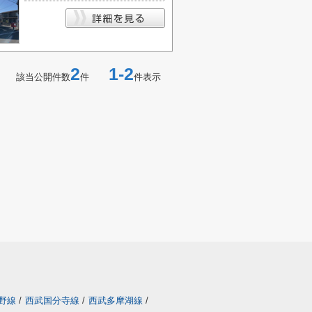
2
1-2
該当公開件数
件
件表示
野線
/
西武国分寺線
/
西武多摩湖線
/