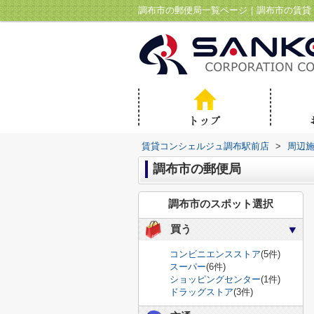
調布市の郵便局一覧ページ｜調布市の賃貸
賃貸コンシェルジュ調布駅前店
>
周辺
調布市の郵便局
調布市のスポット選択
買う
コンビニエンスストア
(5件)
スーパー
(6件)
ショッピングセンター
(1件)
ドラッグストア
(3件)