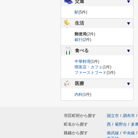
交通
駅
(5件)
生活
郵便局
(2件)
銀行
(2件)
食べる
中華料理
(1件)
喫茶店・カフェ
(1件)
ファーストフード
(1件)
医療
内科
(1件)
市区町村から探す
国立市
/
調布市
/
町名から探す
西
/
菊野台
/
多
路線から探す
南武線
/
中央線
/