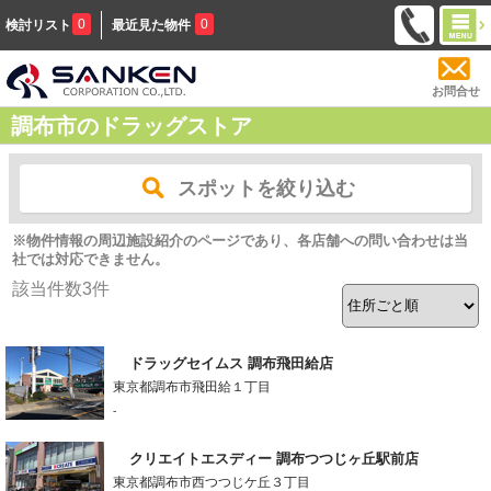
0
0
検討リスト
最近見た物件
お問合せ
調布市のドラッグストア
スポットを絞り込む
※物件情報の周辺施設紹介のページであり、各店舗への問い合わせは当
社では対応できません。
該当件数
3
件
ドラッグセイムス 調布飛田給店
東京都調布市飛田給１丁目
-
クリエイトエスディー 調布つつじヶ丘駅前店
東京都調布市西つつじケ丘３丁目