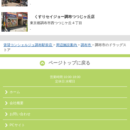
-
くすりセイジョー調布つつじヶ丘店
東京都調布市西つつじケ丘４丁目
-
賃貸コンシェルジュ調布駅前店
>
周辺施設案内
>
調布市
>
調布市のドラッグス
トア
ページトップに戻る
営業時間:10:00-18:00
定休日:水曜日
ホーム
会社概要
お問い合わせ
PCサイト