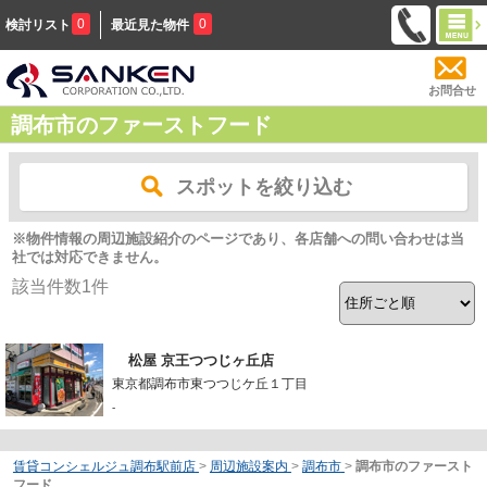
0
0
検討リスト
最近見た物件
お問合せ
調布市のファーストフード
スポットを絞り込む
※物件情報の周辺施設紹介のページであり、各店舗への問い合わせは当
社では対応できません。
該当件数
1
件
松屋 京王つつじヶ丘店
東京都調布市東つつじケ丘１丁目
-
賃貸コンシェルジュ調布駅前店
>
周辺施設案内
>
調布市
>
調布市のファースト
フード