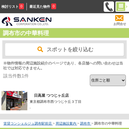
0
0
検討リスト
最近見た物件
お問合せ
調布市の中華料理
スポットを絞り込む
※物件情報の周辺施設紹介のページであり、各店舗への問い合わせは当
社では対応できません。
該当件数
1
件
日高屋 つつじヶ丘店
東京都調布市西つつじケ丘３丁目
-
賃貸コンシェルジュ調布駅前店
>
周辺施設案内
>
調布市
>
調布市の中華料理