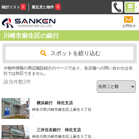
0
0
検討リスト
最近見た物件
お問合せ
川崎市麻生区の銀行
スポットを絞り込む
※物件情報の周辺施設紹介のページであり、各店舗への問い合わせは当
社では対応できません。
該当件数
2
件
横浜銀行 柿生支店
神奈川県川崎市麻生区上麻生５丁目
-
三井住友銀行 柿生支店
神奈川県川崎市麻生区上麻生５丁目