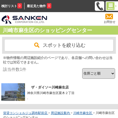
0
0
検討リスト
最近見た物件
お問合せ
川崎市麻生区のショッピングセンター
スポットを絞り込む
※物件情報の周辺施設紹介のページであり、各店舗への問い合わせは当
社では対応できません。
該当件数
1
件
ザ・ダイソー川崎麻生店
神奈川県川崎市麻生区栗木２丁目
-
賃貸コンシェルジュ調布駅前店
>
周辺施設案内
>
川崎市麻生区
>
川崎市麻生区
のショッピングセンター