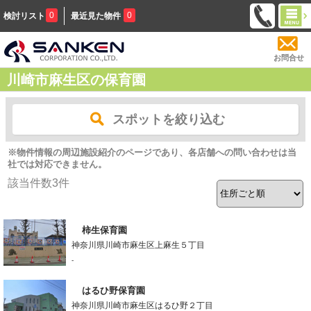
0
0
検討リスト
最近見た物件
お問合せ
川崎市麻生区の保育園
スポットを絞り込む
※物件情報の周辺施設紹介のページであり、各店舗への問い合わせは当
社では対応できません。
該当件数
3
件
柿生保育園
神奈川県川崎市麻生区上麻生５丁目
-
はるひ野保育園
神奈川県川崎市麻生区はるひ野２丁目