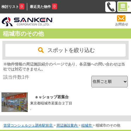
0
0
検討リスト
最近見た物件
お問合せ
稲城市のその他
スポットを絞り込む
※物件情報の周辺施設紹介のページであり、各店舗への問い合わせは当
社では対応できません。
該当件数
1
件
ａｕショップ若葉台
東京都稲城市若葉台２丁目
-
賃貸コンシェルジュ調布駅前店
>
周辺施設案内
>
稲城市
>
稲城市のその他