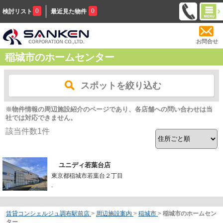
0
0
検討リスト
最近見た物件
お問合せ
稲城市のホームセンター
スポットを絞り込む
※物件情報の周辺施設紹介のページであり、各店舗への問い合わせは当
社では対応できません。
該当件数
1
件
ユニディ若葉台店
東京都稲城市若葉台２丁目
-
賃貸コンシェルジュ調布駅前店
>
周辺施設案内
>
稲城市
>
稲城市のホームセン
ター