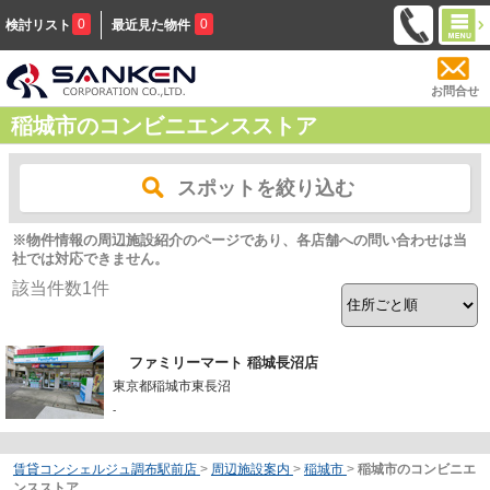
0
0
検討リスト
最近見た物件
お問合せ
稲城市のコンビニエンスストア
スポットを絞り込む
※物件情報の周辺施設紹介のページであり、各店舗への問い合わせは当
社では対応できません。
該当件数
1
件
ファミリーマート 稲城長沼店
東京都稲城市東長沼
-
賃貸コンシェルジュ調布駅前店
>
周辺施設案内
>
稲城市
>
稲城市のコンビニエ
ンスストア