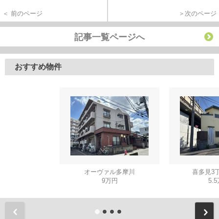
＜ 前のページ
＞次のページ
記事一覧ページへ
おすすめ物件
オーヴァル多摩川
喜多見3
9万円
5.