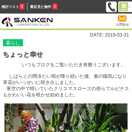
0
0
検討リスト
最近見た物件
お問合せ
DATE: 2019-03-31
暮らし
ちょっと幸せ
いつもブログをご覧いただき有難うございます。
しばらくの間冷たい雨が降り続いた後、春の陽気になり
草花がいっせいに咲き出しました。
寒空の中で咲いていたクリスマスローズ
の傍らで
ルピナス
もかわいい花を咲かせ始めました。