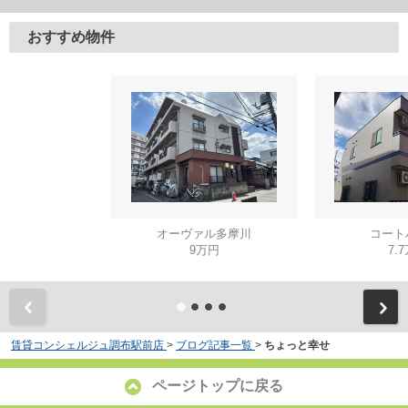
おすすめ物件
オーヴァル多摩川
コート
9万円
7.
賃貸コンシェルジュ調布駅前店
>
ブログ記事一覧
>
ちょっと幸せ
ページトップに戻る