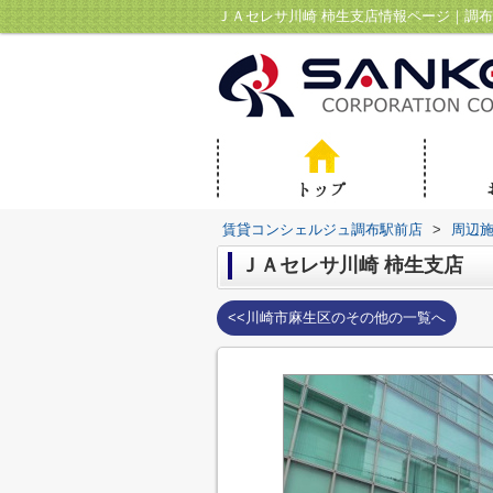
賃貸コンシェルジュ調布駅前店
>
周辺
ＪＡセレサ川崎 柿生支店
<<川崎市麻生区のその他の一覧へ