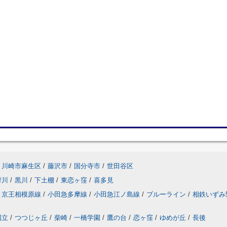
川崎市麻生区
/
藤沢市
/
国分寺市
/
世田谷区
摩川
/
黒川
/
下土棚
/
東恋ヶ窪
/
喜多見
京王相模原線
/
小田急多摩線
/
小田急江ノ島線
/
ブルーライン
/
相鉄いずみ
国立
/
つつじヶ丘
/
柴崎
/
一橋学園
/
鷹の台
/
恋ヶ窪
/
ゆめが丘
/
長後