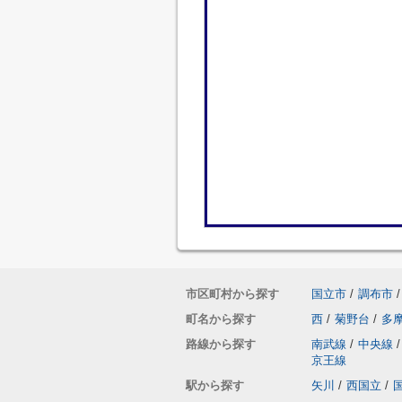
市区町村から探す
国立市
/
調布市
/
町名から探す
西
/
菊野台
/
多
路線から探す
南武線
/
中央線
/
京王線
駅から探す
矢川
/
西国立
/