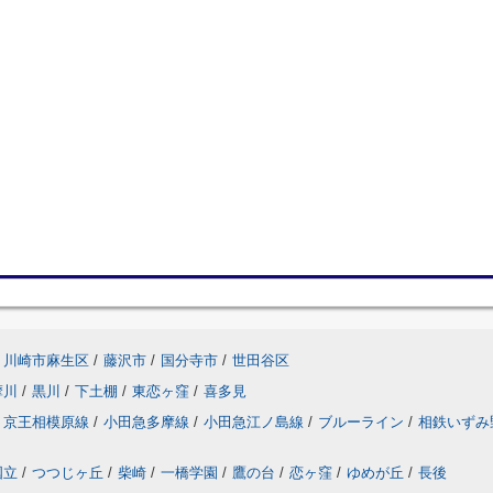
川崎市麻生区
/
藤沢市
/
国分寺市
/
世田谷区
摩川
/
黒川
/
下土棚
/
東恋ヶ窪
/
喜多見
京王相模原線
/
小田急多摩線
/
小田急江ノ島線
/
ブルーライン
/
相鉄いずみ
国立
/
つつじヶ丘
/
柴崎
/
一橋学園
/
鷹の台
/
恋ヶ窪
/
ゆめが丘
/
長後