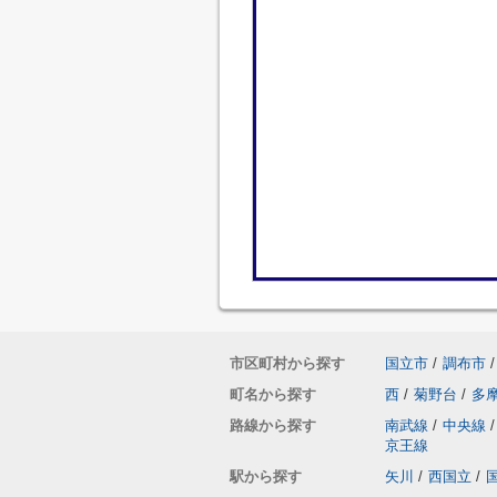
市区町村から探す
国立市
/
調布市
/
町名から探す
西
/
菊野台
/
多
路線から探す
南武線
/
中央線
/
京王線
駅から探す
矢川
/
西国立
/