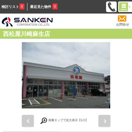
0
0
検討リスト
最近見た物件
お問合せ
西松屋川崎麻生店
前
次
画像タップで拡大表示【
1
/1】