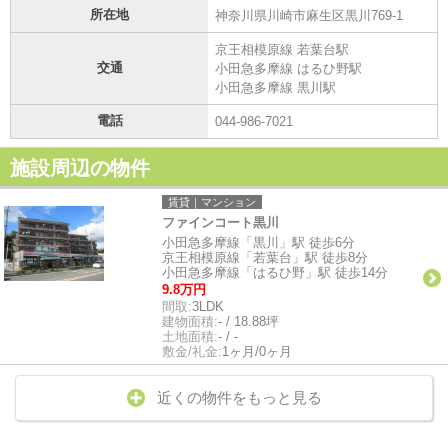
所在地
神奈川県川崎市麻生区黒川769-1
京王相模原線 若葉台駅
交通
小田急多摩線 はるひ野駅
小田急多摩線 黒川駅
電話
044-986-7021
施設周辺の物件
賃貸｜マンション
ファインコート黒川
小田急多摩線「黒川」駅 徒歩6分
京王相模原線「若葉台」駅 徒歩8分
小田急多摩線「はるひ野」駅 徒歩14分
9.8万円
間取:
3LDK
建物面積:
- / 18.88坪
土地面積:
- / -
敷金/礼金:
1ヶ月/0ヶ月
近くの物件をもっと見る