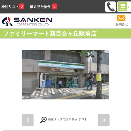
0
0
検討リスト
最近見た物件
お問合せ
ファミリーマート新百合ヶ丘駅前店
前
次
画像タップで拡大表示【
1
/1】