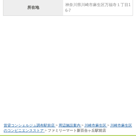
神奈川県川崎市麻生区万福寺１丁目1
所在地
6-7
賃貸コンシェルジュ調布駅前店
>
周辺施設案内
>
川崎市麻生区
>
川崎市麻生区
のコンビニエンスストア
>
ファミリーマート新百合ヶ丘駅前店