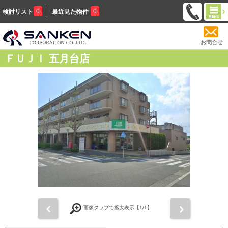
0
0
検討リスト
最近見た物件
お問合せ
ＦＵＪＩ 五月台店
前
次
画像タップで拡大表示【
1
/1】