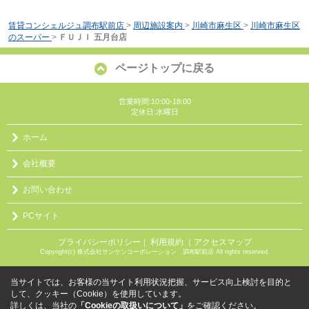
賃貸コンシェルジュ調布駅前店
>
周辺施設案内
>
川崎市麻生区
>
川崎市麻生区
のスーパー
>
ＦＵＪＩ 五月台店
ページトップに戻る
営業時間:10:00-18:00
定休日:水曜日
ホーム
会社概要
お問い合わせ
PCサイト
プライバシーポリシー
利用規約
｜アクセスマップ
｜
Copyright(c) 株式会社サンケンコーポレーション 調布駅前店 All rights reserved.
当サイトでは、お客様の当サイト利用状況把握、サービス向上検討を目的と
して、クッキー（Cookie）を使用しています。
詳しくは、当社の
「Cookieの取扱いについて」
をご確認ください。