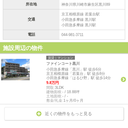
所在地
神奈川県川崎市麻生区黒川89
京王相模原線 若葉台駅
交通
小田急多摩線 黒川駅
小田急多摩線 黒川駅
電話
044-981-3711
施設周辺の物件
賃貸｜マンション
ファインコート黒川
小田急多摩線「黒川」駅 徒歩6分
京王相模原線「若葉台」駅 徒歩8分
小田急多摩線「はるひ野」駅 徒歩14分
9.8万円
間取:
3LDK
建物面積:
- / 18.88坪
土地面積:
- / -
敷金/礼金:
1ヶ月/0ヶ月
近くの物件をもっと見る