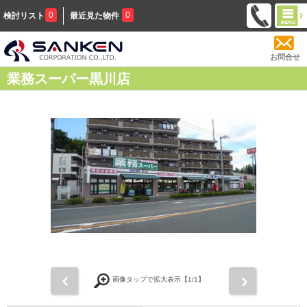
0
0
検討リスト
最近見た物件
お問合せ
業務スーパー黒川店
前
次
画像タップで拡大表示【
1
/1】