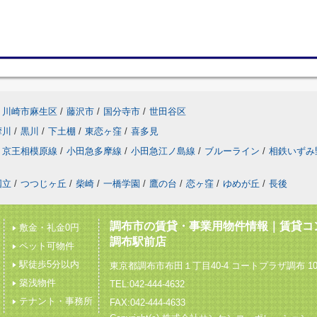
川崎市麻生区
/
藤沢市
/
国分寺市
/
世田谷区
摩川
/
黒川
/
下土棚
/
東恋ヶ窪
/
喜多見
京王相模原線
/
小田急多摩線
/
小田急江ノ島線
/
ブルーライン
/
相鉄いずみ
国立
/
つつじヶ丘
/
柴崎
/
一橋学園
/
鷹の台
/
恋ヶ窪
/
ゆめが丘
/
長後
調布市の賃貸・事業用物件情報｜賃貸コ
敷金・礼金0円
調布駅前店
ペット可物件
駅徒歩5分以内
東京都調布市布田１丁目40-4 コートプラザ調布 10
築浅物件
TEL:042-444-4632
テナント・事務所
FAX:042-444-4633