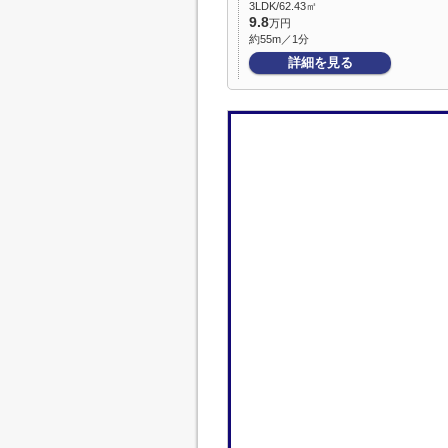
3LDK/62.43㎡
9.8
万円
約55m／1分
詳細を見る