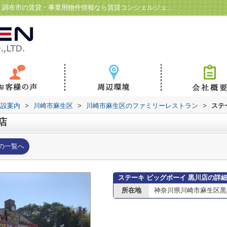
ステーキ ビッグボーイ 黒川店情報ページ｜調布市の賃貸・事業用物件情報なら賃貸コンシェルジュ調布駅前店
施設案内
>
川崎市麻生区
>
川崎市麻生区のファミリーレストラン
>
ステ
店
の一覧へ
ステーキ ビッグボーイ 黒川店の詳
所在地
神奈川県川崎市麻生区黒川6