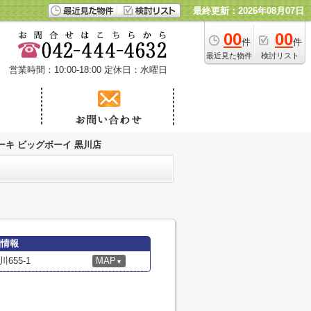
最終更新：2026年08月07日
00
00
件
件
最近見た物件
検討リスト
営業時間：10:00-18:00
定休日：水曜日
ーキ ビッグボーイ 黒川店
細情報
55-1
MAP
▼