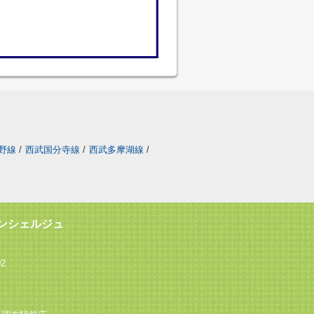
野線
/
西武国分寺線
/
西武多摩湖線
/
ンシェルジュ
2