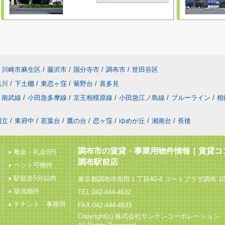
川崎市麻生区
/
藤沢市
/
国分寺市
/
調布市
/
世田谷区
黒川
/
下土棚
/
東恋ヶ窪
/
菊野台
/
喜多見
南武線
/
小田急多摩線
/
京王相模原線
/
小田急江ノ島線
/
ブルーライン
/
相
国立
/
東府中
/
若葉台
/
鷹の台
/
恋ヶ窪
/
ゆめが丘
/
湘南台
/
長後
調布市の賃貸・事業用物件情報｜賃貸コ
敷金・礼金0円
調布駅前店
ペット可物件
駅徒歩5分以内
東京都調布市布田１丁目40-4 コートプラザ調布 10
築浅物件
TEL:042-444-4632
テナント・事務所
FAX:042-444-4633
Copyright(c) 株式会社サンケンコーポレーショ