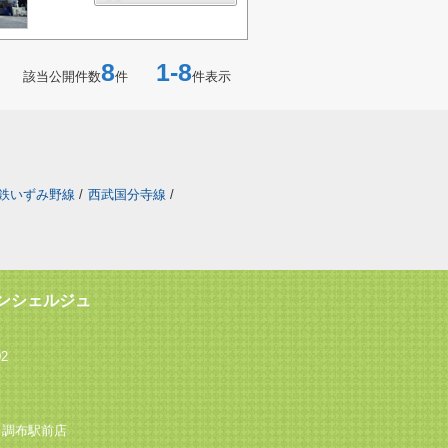
8
1-8
該当公開件数
件
件表示
鉄いずみ野線
/
西武国分寺線
/
ンシェルジュ
2
ン 調布駅前店