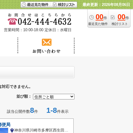
最終更新：2026年08月06日
00
00
件
件
最近見た物件
検討リスト
営業時間：10:00-18:00
定休日：水曜日
は対応できません。
並び順：
8
1-8
該当公開件数
件
件表示
郵便局
神奈川県川崎市多摩区西生田１丁目