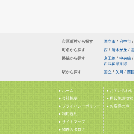
市区町村から探す
国立市
/
府中市
/
町名から探す
西
/
清水が丘
/
路線から探す
京王線
/
中央線
/
西武多摩湖線
駅から探す
国立
/
矢川
/
西
ホーム
お問い合わせ
会社概要
周辺施設検索
プライバシーポリシー
お客様の声
利用規約
サイトマップ
物件カタログ