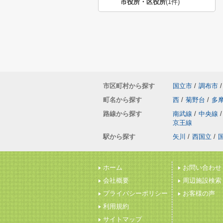
市役所・区役所
(1件)
市区町村から探す
国立市
/
調布市
/
町名から探す
西
/
菊野台
/
多
路線から探す
南武線
/
中央線
/
京王線
駅から探す
矢川
/
西国立
/
ホーム
お問い合わせ
会社概要
周辺施設検索
プライバシーポリシー
お客様の声
利用規約
サイトマップ