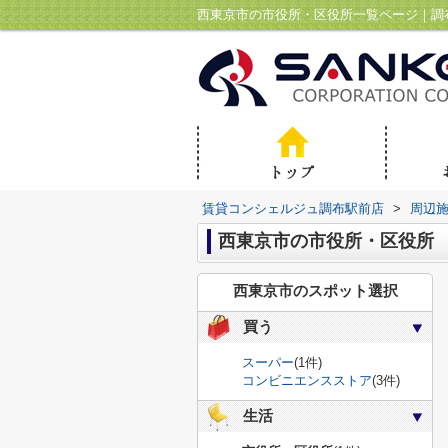
賃貸コンシェルジュ調布駅前店
>
周辺
西東京市の市役所・区役所
西東京市のスポット選択
買う
スーパー
(1件)
コンビニエンスストア
(3件)
生活