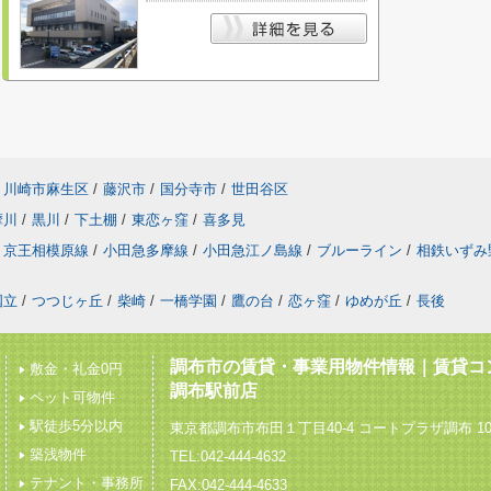
川崎市麻生区
/
藤沢市
/
国分寺市
/
世田谷区
摩川
/
黒川
/
下土棚
/
東恋ヶ窪
/
喜多見
京王相模原線
/
小田急多摩線
/
小田急江ノ島線
/
ブルーライン
/
相鉄いずみ
国立
/
つつじヶ丘
/
柴崎
/
一橋学園
/
鷹の台
/
恋ヶ窪
/
ゆめが丘
/
長後
調布市の賃貸・事業用物件情報｜賃貸コ
敷金・礼金0円
調布駅前店
ペット可物件
駅徒歩5分以内
東京都調布市布田１丁目40-4 コートプラザ調布 10
築浅物件
TEL:042-444-4632
テナント・事務所
FAX:042-444-4633