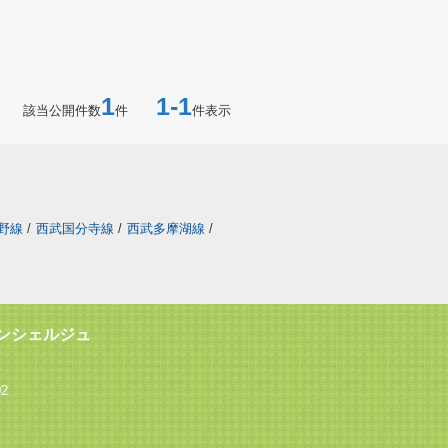
1
1-1
該当公開件数
件
件表示
野線
/
西武国分寺線
/
西武多摩湖線
/
ンシェルジュ
2