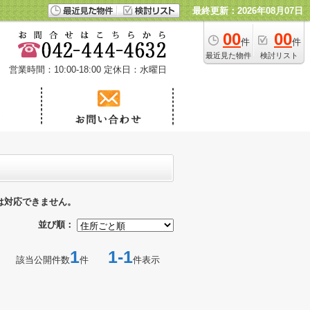
最終更新：2026年08月07日
00
00
件
件
最近見た物件
検討リスト
営業時間：10:00-18:00
定休日：水曜日
は対応できません。
並び順：
1
1-1
該当公開件数
件
件表示