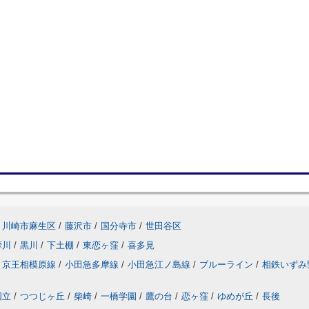
川崎市麻生区
/
藤沢市
/
国分寺市
/
世田谷区
摩川
/
黒川
/
下土棚
/
東恋ヶ窪
/
喜多見
京王相模原線
/
小田急多摩線
/
小田急江ノ島線
/
ブルーライン
/
相鉄いずみ
国立
/
つつじヶ丘
/
柴崎
/
一橋学園
/
鷹の台
/
恋ヶ窪
/
ゆめが丘
/
長後