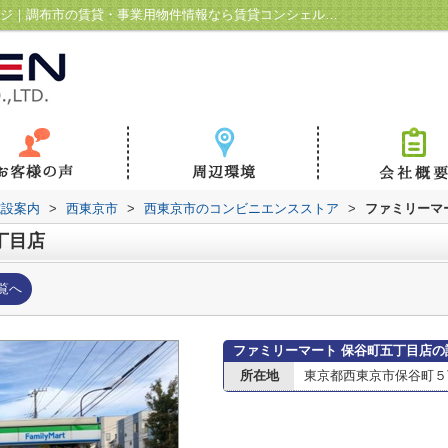
ファミリーマート 保谷町五丁目店情報ページ｜調布市の賃貸・事業用物件情報なら賃貸コンシェルジュ調布駅前店
施設案内
>
西東京市
>
西東京市のコンビニエンスストア
>
ファミリーマ
丁目店
覧へ
ファミリーマート 保谷町五丁目店の
所在地
東京都西東京市保谷町５丁