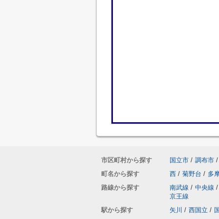
市区町村から探す
国立市
/
調布市
/
町名から探す
西
/
菊野台
/
多
路線から探す
南武線
/
中央線
/
京王線
駅から探す
矢川
/
西国立
/