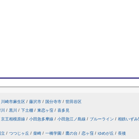
川崎市麻生区
/
藤沢市
/
国分寺市
/
世田谷区
摩川
/
黒川
/
下土棚
/
東恋ヶ窪
/
喜多見
京王相模原線
/
小田急多摩線
/
小田急江ノ島線
/
ブルーライン
/
相鉄いずみ
国立
/
つつじヶ丘
/
柴崎
/
一橋学園
/
鷹の台
/
恋ヶ窪
/
ゆめが丘
/
長後