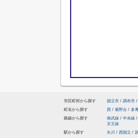
市区町村から探す
国立市
/
調布市
/
町名から探す
西
/
菊野台
/
多
路線から探す
南武線
/
中央線
/
京王線
駅から探す
矢川
/
西国立
/