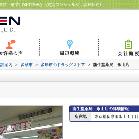
賃貸・事業用物件情報なら賃貸コンシェルジュ調布駅前店
施設案内
>
多摩市
>
多摩市のドラッグストア
>
龍生堂薬局 永山店
龍生堂薬局 永山店の詳細情報
所在地
東京都多摩市永山１丁目