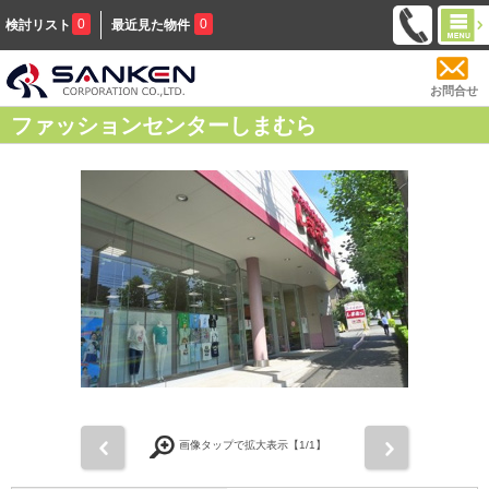
0
0
検討リスト
最近見た物件
お問合せ
ファッションセンターしまむら
前
次
画像タップで拡大表示【
1
/1】