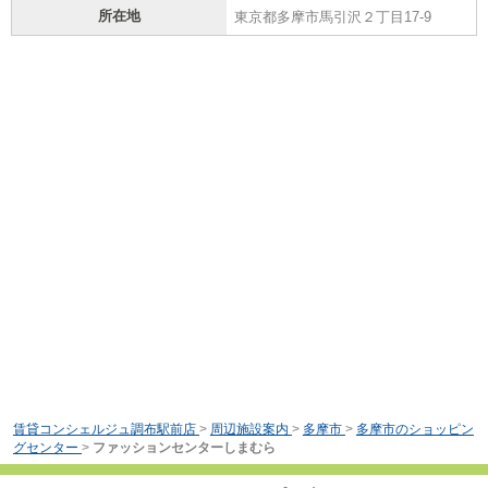
所在地
東京都多摩市馬引沢２丁目17-9
賃貸コンシェルジュ調布駅前店
>
周辺施設案内
>
多摩市
>
多摩市のショッピン
グセンター
>
ファッションセンターしまむら