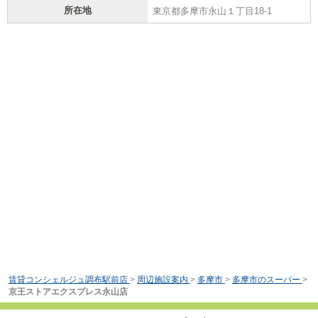
所在地
東京都多摩市永山１丁目18-1
賃貸コンシェルジュ調布駅前店
>
周辺施設案内
>
多摩市
>
多摩市のスーパー
>
京王ストアエクスプレス永山店