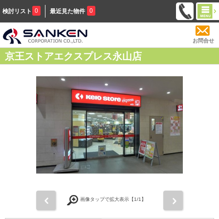
0
0
検討リスト
最近見た物件
お問合せ
京王ストアエクスプレス永山店
前
次
画像タップで拡大表示【
1
/1】