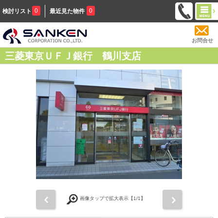
0
0
検討リスト
最近見た物件
お問合せ
三菱東京ＵＦＪ銀行 鶴川支店
前
次
画像タップで拡大表示【
1
/1】