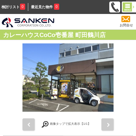
0
0
検討リスト
最近見た物件
お問合せ
カレーハウスCoCo壱番屋 町田鶴川店
前
次
画像タップで拡大表示【
1
/1】