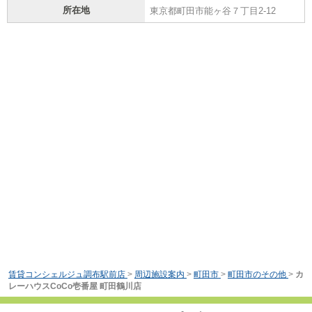
所在地
東京都町田市能ヶ谷７丁目2-12
賃貸コンシェルジュ調布駅前店
>
周辺施設案内
>
町田市
>
町田市のその他
>
カ
レーハウスCoCo壱番屋 町田鶴川店