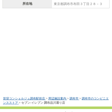
所在地
東京都調布市布田３丁目２８－３
賃貸コンシェルジュ調布駅前店
>
周辺施設案内
>
調布市
>
調布市のコンビニエ
ンスストア
>
セブン-イレブン 調布品川通り店