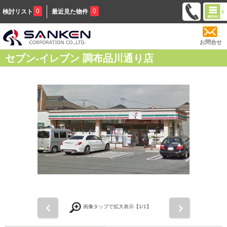
0
0
検討リスト
最近見た物件
お問合せ
セブン-イレブン 調布品川通り店
前
次
画像タップで拡大表示【
1
/1】