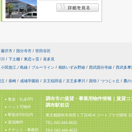
藤沢市
/
国分寺市
/
世田谷区
摩川
/
下土棚
/
東恋ヶ窪
/
喜多見
小田急江ノ島線
/
ブルーライン
/
相鉄いずみ野線
/
西武国分寺線
/
西武多摩
国立
/
柴崎
/
成城学園前
/
京王稲田堤
/
京王多摩川
/
国領
/
つつじヶ丘
/
鷹の
調布市の賃貸・事業用物件情報｜賃貸コ
敷金・礼金0円
調布駅前店
ペット可物件
駅徒歩5分以内
東京都調布市布田１丁目40-4 コートプラザ調布 10
築浅物件
TEL:042-444-4632
テナント・事務所
FAX:042-444-4633