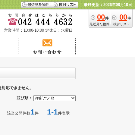
最終更新：2026年08月10日
00
00
件
件
最近見た物件
検討リスト
営業時間：10:00-18:00
定休日：水曜日
は対応できません。
並び順：
1
1-1
該当公開件数
件
件表示