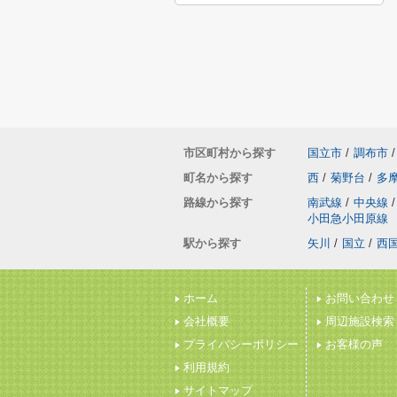
市区町村から探す
国立市
/
調布市
/
町名から探す
西
/
菊野台
/
多
路線から探す
南武線
/
中央線
/
小田急小田原線
駅から探す
矢川
/
国立
/
西
ホーム
お問い合わせ
会社概要
周辺施設検索
プライバシーポリシー
お客様の声
利用規約
サイトマップ