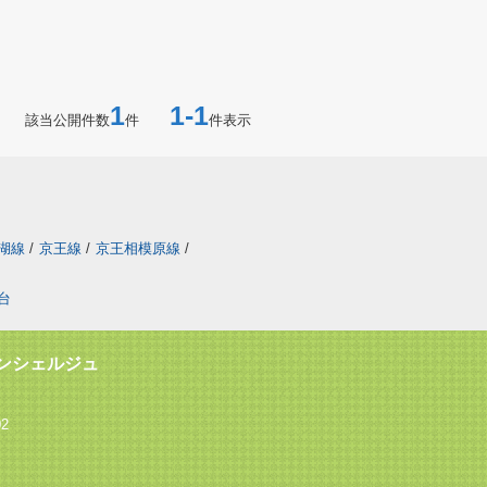
1
1-1
該当公開件数
件
件表示
湖線
/
京王線
/
京王相模原線
/
台
ンシェルジュ
2