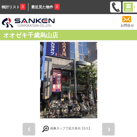
0
0
検討リスト
最近見た物件
お問合せ
オオゼキ千歳烏山店
前
次
画像タップで拡大表示【
1
/1】