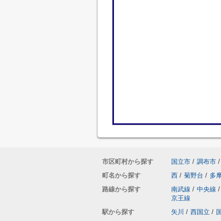
市区町村から探す
国立市
/
調布市
/
町名から探す
西
/
菊野台
/
多
路線から探す
南武線
/
中央線
/
京王線
駅から探す
矢川
/
西国立
/