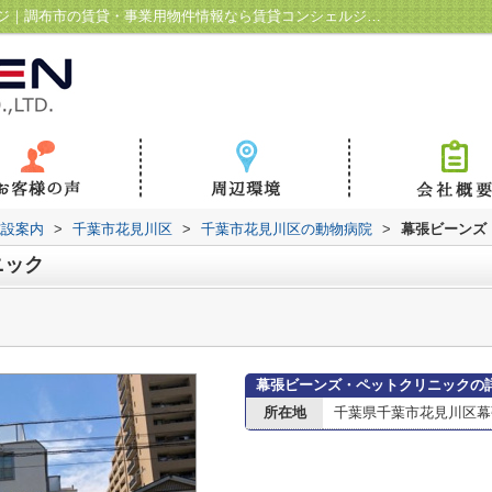
幕張ビーンズ・ペットクリニック情報ページ｜調布市の賃貸・事業用物件情報なら賃貸コンシェルジュ調布駅前店
施設案内
>
千葉市花見川区
>
千葉市花見川区の動物病院
>
幕張ビーンズ
ニック
幕張ビーンズ・ペットクリニックの
所在地
千葉県千葉市花見川区幕張町