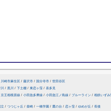
川崎市麻生区
/
藤沢市
/
国分寺市
/
世田谷区
摩川
/
黒川
/
下土棚
/
東恋ヶ窪
/
喜多見
京王相模原線
/
小田急多摩線
/
小田急江ノ島線
/
ブルーライン
/
相鉄いずみ
国立
/
つつじヶ丘
/
柴崎
/
一橋学園
/
鷹の台
/
恋ヶ窪
/
ゆめが丘
/
長後