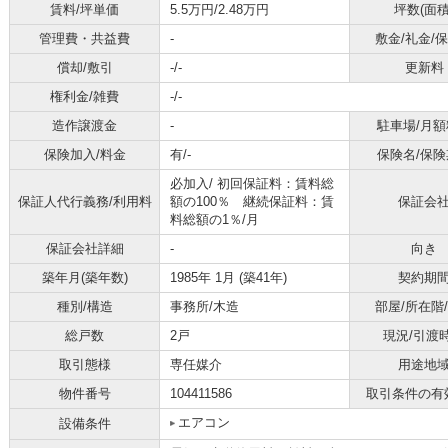
賃料/坪単価
5.5万円/2.48万円
坪数(面積
管理費・共益費
-
敷金/礼金/
償却/敷引
-/-
更新料
権利金/雑費
-/-
造作譲渡金
-
駐車場/月額
保険加入/料金
有/-
保険名/保険
必加入/
初回保証料：賃料総
保証人代行義務/利用料
額の100％ 継続保証料：賃
保証会
料総額の1％/月
保証会社詳細
-
向き
築年月(築年数)
1985年 1月 (築41年)
契約期
種別/構造
事務所/木造
部屋/所在階
総戸数
2戸
現況/引渡
取引態様
専任媒介
用途地
物件番号
104411586
取引条件の有
エアコン
設備条件