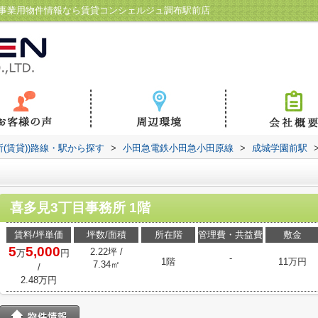
・事業用物件情報なら賃貸コンシェルジュ調布駅前店
所(賃貸))路線・駅から探す
>
小田急電鉄小田急小田原線
>
成城学園前駅
喜多見3丁目事務所 1階
賃料/坪単価
坪数/面積
所在階
管理費・共益費
敷金
5
5,000
2.22坪 /
万
円
-
1階
11万円
7.34㎡
/
2.48万円