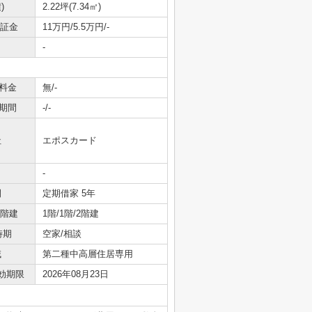
)
2.22坪(7.34㎡)
保証金
11万円/5.5万円/-
-
料金
無/-
期間
-/-
社
エポスカード
-
間
定期借家 5年
/階建
1階/1階/2階建
時期
空家/相談
域
第二種中高層住居専用
効期限
2026年08月23日