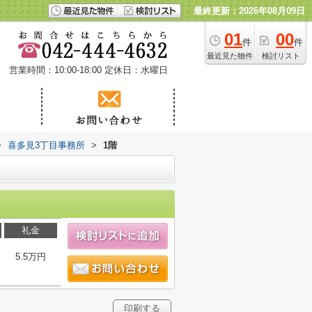
最終更新：2026年08月09日
01
00
件
件
最近見た物件
検討リスト
営業時間：10:00-18:00
定休日：水曜日
>
喜多見3丁目事務所
>
1階
礼金
5.5万円
印刷する