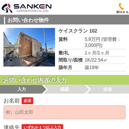
電話する
お問い合わせ物件
ケイスクラン 102
賃料
5.9万円
(管理費：
3,000円)
敷/礼
1ヶ月/1ヶ月
間取り/面積
1K/22.54㎡
築年月
築19年
お問い合わせ内容の入力
入力
確認
送信
お名前
必須
連絡先
いずれか１つ以上入力