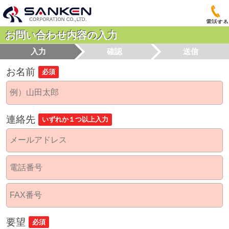
電話する
お問い合わせ内容の入力
入力
確認
送信
お名前
必須
連絡先
いずれか１つ以上入力
要望
必須